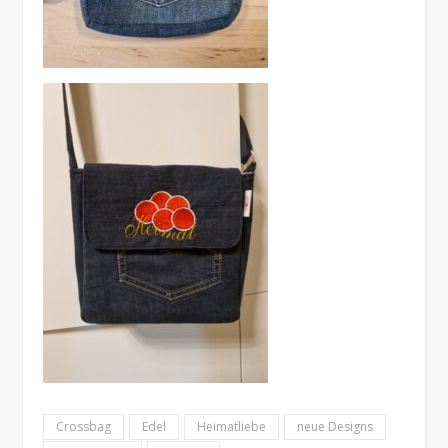
Crossbag
Edel
Heimatliebe
neue Designs