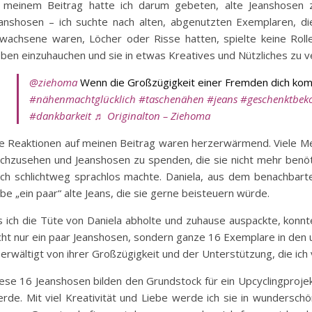
 meinem Beitrag hatte ich darum gebeten, alte Jeanshosen z
anshosen – ich suchte nach alten, abgenutzten Exemplaren, d
wachsene waren, Löcher oder Risse hatten, spielte keine Roll
ben einzuhauchen und sie in etwas Kreatives und Nützliches zu 
@ziehoma
Wenn die Großzügigkeit einer Fremden dich komp
#nähenmachtglücklich
#taschenähen
#jeans
#geschenktbe
#dankbarkeit
♬ Originalton – Ziehoma
e Reaktionen auf meinen Beitrag waren herzerwärmend. Viele Me
chzusehen und Jeanshosen zu spenden, die sie nicht mehr benötig
ch schlichtweg sprachlos machte. Daniela, aus dem benachbarten
be „ein paar“ alte Jeans, die sie gerne beisteuern würde.
s ich die Tüte von Daniela abholte und zuhause auspackte, konn
cht nur ein paar Jeanshosen, sondern ganze 16 Exemplare in den 
erwältigt von ihrer Großzügigkeit und der Unterstützung, die ich
ese 16 Jeanshosen bilden den Grundstock für ein Upcyclingproj
rde. Mit viel Kreativität und Liebe werde ich sie in wundersc