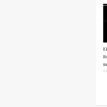
E
R
m
4. 