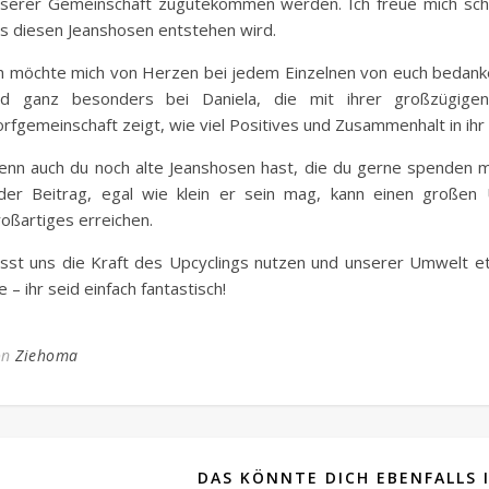
serer Gemeinschaft zugutekommen werden. Ich freue mich scho
s diesen Jeanshosen entstehen wird.
h möchte mich von Herzen bei jedem Einzelnen von euch bedanke
nd ganz besonders bei Daniela, die mit ihrer großzügig
rfgemeinschaft zeigt, wie viel Positives und Zusammenhalt in ihr s
nn auch du noch alte Jeanshosen hast, die du gerne spenden mö
der Beitrag, egal wie klein er sein mag, kann einen große
oßartiges erreichen.
sst uns die Kraft des Upcyclings nutzen und unserer Umwelt e
le – ihr seid einfach fantastisch!
on
Ziehoma
DAS KÖNNTE DICH EBENFALLS 