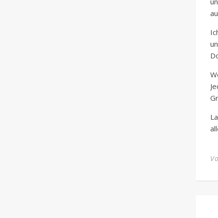
un
au
Ic
u
Do
We
Je
Gr
La
al
V