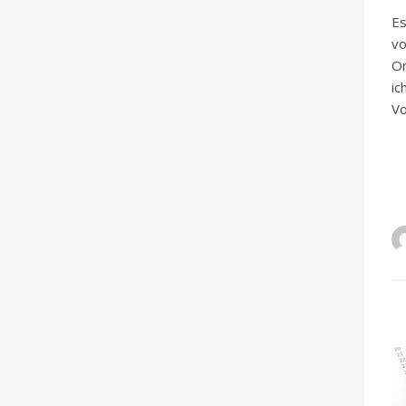
Es
vo
Or
ic
Vo