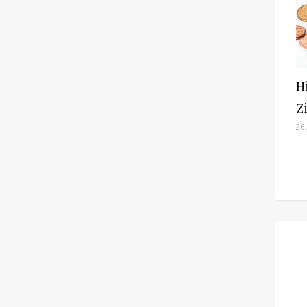
H
Z
26