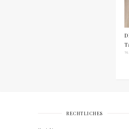
D
T
16.
RECHTLICHES