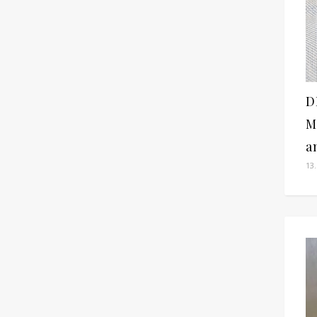
D
M
a
13.